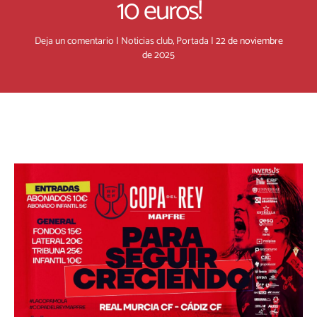
10 euros!
Deja un comentario
|
Noticias club
,
Portada
|
22 de noviembre
de 2025