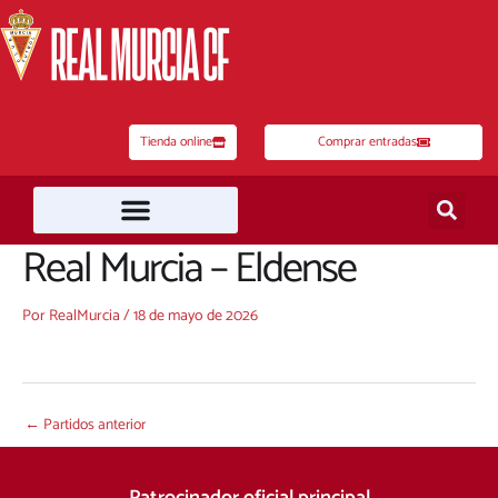
Ir
al
contenido
Tienda online
Comprar entradas
Real Murcia – Eldense
Por
RealMurcia
/
18 de mayo de 2026
←
Partidos anterior