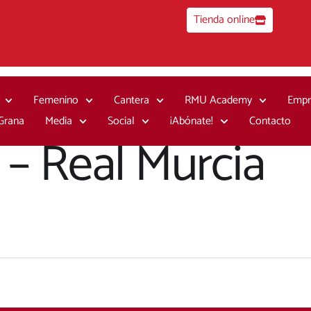
Tienda online
Femenino
Cantera
RMU Academy
Empr
 Grana
Media
Social
¡Abónate!
Contacto
 – Real Murcia