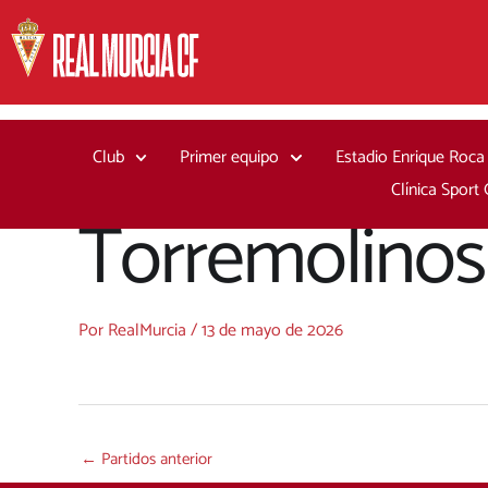
Ir
al
contenido
Club
Primer equipo
Estadio Enrique Roca
Clínica Sport
Torremolinos
Por
RealMurcia
/
13 de mayo de 2026
←
Partidos anterior