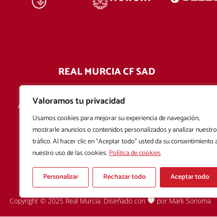
REAL MURCIA CF SAD
Estadio Enrique Roca de Murcia
Valoramos tu privacidad
Avda. de la Afición del Real Murcia CF S/N 30110 -
Churra - Murcia
Usamos cookies para mejorar su experiencia de navegación,
mostrarle anuncios o contenidos personalizados y analizar nuestro
968 242 812
tráfico. Al hacer clic en “Aceptar todo” usted da su consentimiento 
nuestro uso de las cookies.
Política de cookies
Personalizar
Rechazar todo
Aceptar todo
Copyright © 2025 Real Murcia. Diseñado con
por
Mark Sonoma