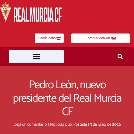
Ir
al
contenido
Tienda online
Comprar entradas
Pedro León, nuevo
presidente del Real Murcia
CF
Deja un comentario
|
Noticias club
,
Portada
|
3 de junio de 2026