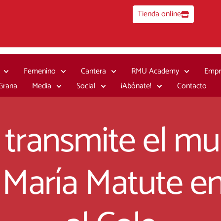
Tienda online
Femenino
Cantera
RMU Academy
Empr
 Grana
Media
Social
¡Abónate!
Contacto
transmite el mu
 María Matute en