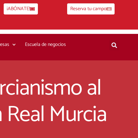
¡ABÓNATE!
Reserva tu campo
esas
Escuela de negocios
rcianismo al
 Real Murcia