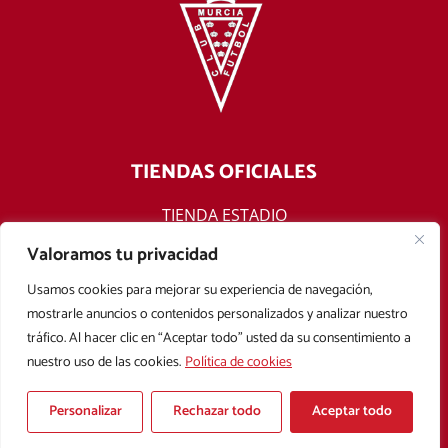
TIENDAS OFICIALES
TIENDA ESTADIO
TIENDA ONLINE
Valoramos tu privacidad
F
T
Y
I
Usamos cookies para mejorar su experiencia de navegación,
a
w
o
n
mostrarle anuncios o contenidos personalizados y analizar nuestro
c
i
u
s
tráfico. Al hacer clic en “Aceptar todo” usted da su consentimiento a
e
t
t
t
nuestro uso de las cookies.
Política de cookies
b
t
u
a
Aviso legal
Política de privacidad
Política de cookies
o
e
b
g
Condiciones Generales de Contratación
o
r
e
r
Personalizar
Rechazar todo
Aceptar todo
k
a
Copyright © 2025 Real Murcia. Diseñado con
por
Mark Sonoma