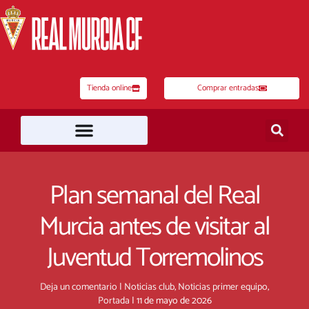
Ir
al
contenido
Tienda online
Comprar entradas
Plan semanal del Real
Murcia antes de visitar al
Juventud Torremolinos
Deja un comentario
|
Noticias club
,
Noticias primer equipo
,
Portada
|
11 de mayo de 2026