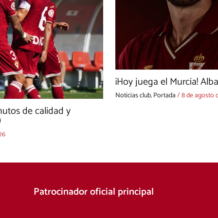
¡Hoy juega el Murcia! Alb
Noticias club
,
Portada
/
8 de agosto 
utos de calidad y
)
26
Patrocinador oficial principal