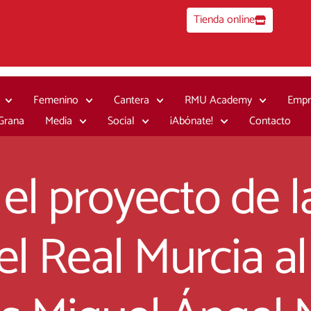
Tienda online
Femenino
Cantera
RMU Academy
Empr
 Grana
Media
Social
¡Abónate!
Contacto
el proyecto de l
l Real Murcia al