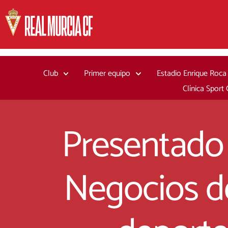
Ir
al
contenido
Club
Primer equipo
Estadio Enrique Roca
Clínica Sport
Presentado 
Negocios de