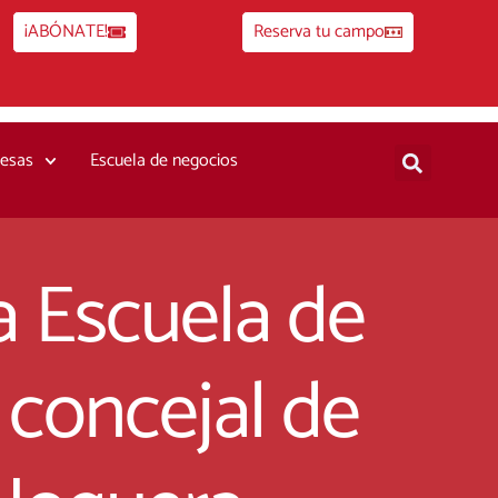
¡ABÓNATE!
Reserva tu campo
esas
Escuela de negocios
a Escuela de
 concejal de