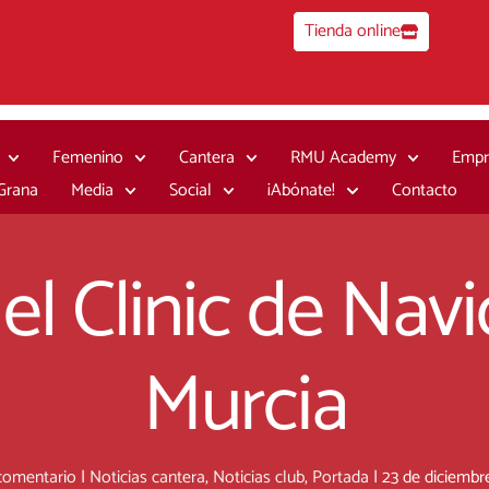
Tienda online
Femenino
Cantera
RMU Academy
Empr
 Grana
Media
Social
¡Abónate!
Contacto
el Clinic de Nav
Murcia
comentario
|
Noticias cantera
,
Noticias club
,
Portada
|
23 de diciembr