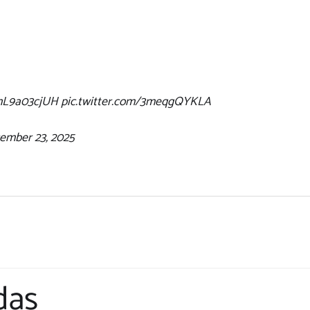
/hL9a03cjUH
pic.twitter.com/3meqgQYKLA
ember 23, 2025
das