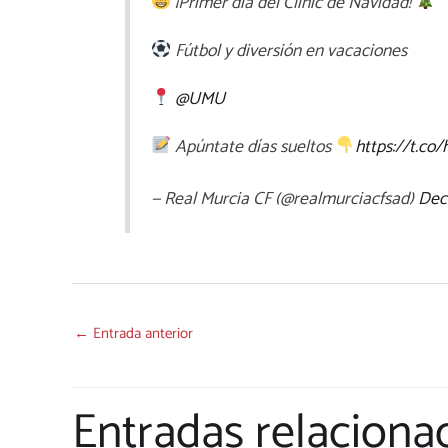
¡Primer día del Clinic de Navidad!
Fútbol y diversión en vacaciones
@UMU
Apúntate días sueltos
https://t.co
— Real Murcia CF (@realmurciacfsad)
Dec
←
Entrada anterior
Entradas relaciona