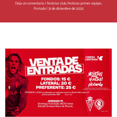
Deja un comentario
|
Noticias club
,
Noticias primer equipo
,
Portada
|
31 de diciembre de 2025