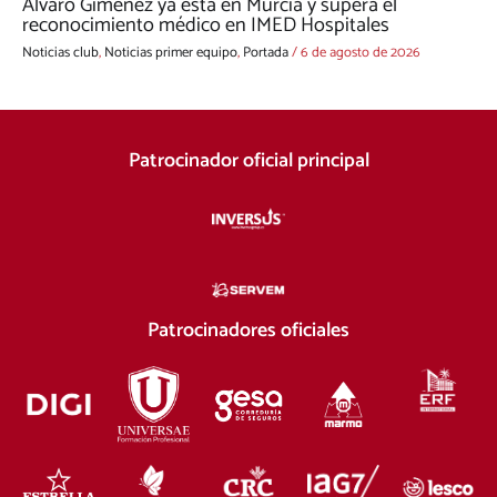
Álvaro Giménez ya está en Murcia y supera el
reconocimiento médico en IMED Hospitales
Noticias club
,
Noticias primer equipo
,
Portada
/
6 de agosto de 2026
Patrocinador oficial principal
Patrocinadores oficiales