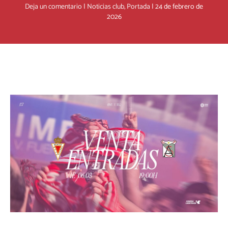
Deja un comentario
|
Noticias club
,
Portada
|
24 de febrero de
2026