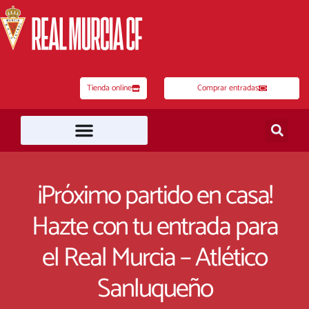
Ir
al
contenido
Tienda online
Comprar entradas
¡Próximo partido en casa!
Hazte con tu entrada para
el Real Murcia – Atlético
Sanluqueño