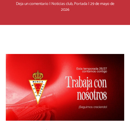
Deja un comentario
|
Noticias club
,
Portada
|
29 de mayo de
2026