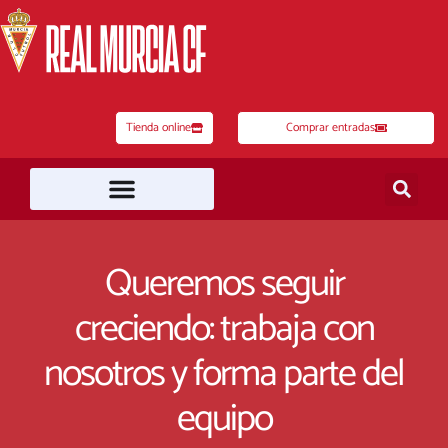
Ir
al
contenido
Tienda online
Comprar entradas
Queremos seguir
creciendo: trabaja con
nosotros y forma parte del
equipo