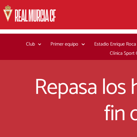
Ir
al
contenido
Club
Primer equipo
Estadio Enrique Roca
Clínica Sport
Repasa los h
fin