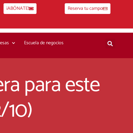
¡ABÓNATE!
Reserva tu campo
esas
Escuela de negocios
ra para este
/10)