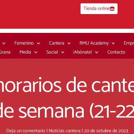
Tienda online
Femenino
Cantera
RMU Academy
Empr
 Grana
Media
Social
¡Abónate!
Contacto
orarios de cante
 de semana (21-22
Deja un comentario
|
Noticias cantera
|
20 de octubre de 2023