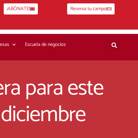
¡ABÓNATE!
Reserva tu campo
esas
Escuela de negocios
ra para este
 diciembre