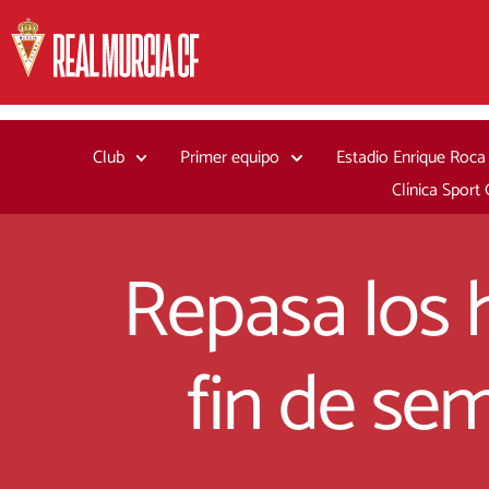
Ir
al
contenido
Club
Primer equipo
Estadio Enrique Roca
Clínica Sport
Repasa los h
fin de se