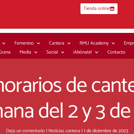
Tienda online
Femenino
Cantera
RMU Academy
Empr
 Grana
Media
Social
¡Abónate!
Contacto
orarios de cante
mana del 2 y 3 de
Deja un comentario
|
Noticias cantera
|
1 de diciembre de 2023