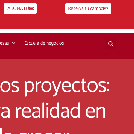
¡ABÓNATE!
Reserva tu campo
esas
Escuela de negocios
os proyectos:
a realidad en