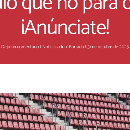
io que no para 
¡Anúnciate!
Deja un comentario
|
Noticias club
,
Portada
|
31 de octubre de 2025