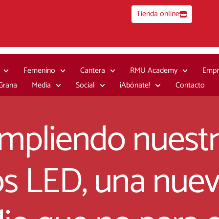
Tienda online
Femenino
Cantera
RMU Academy
Empr
 Grana
Media
Social
¡Abónate!
Contacto
pliendo nuestr
os LED, una nuev