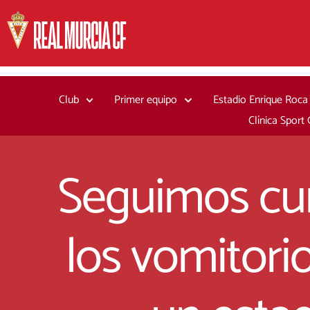
Ir
al
contenido
Club
Primer equipo
Estadio Enrique Roca
Clínica Sport
Seguimos cum
los vomitori