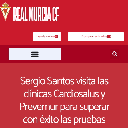
Ir
al
contenido
Tienda online
Comprar entradas
Sergio Santos visita las
clínicas Cardiosalus y
Prevemur para superar
con éxito las pruebas