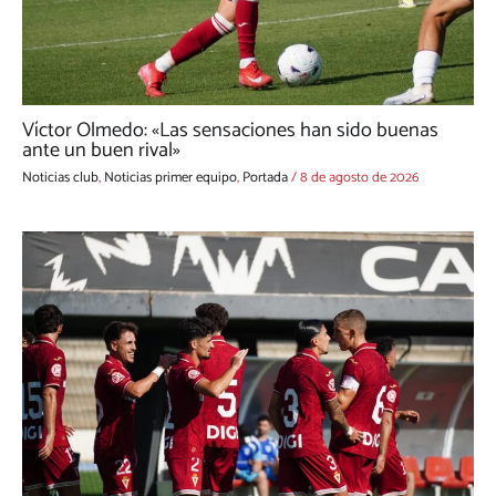
Víctor Olmedo: «Las sensaciones han sido buenas
ante un buen rival»
Noticias club
,
Noticias primer equipo
,
Portada
/
8 de agosto de 2026