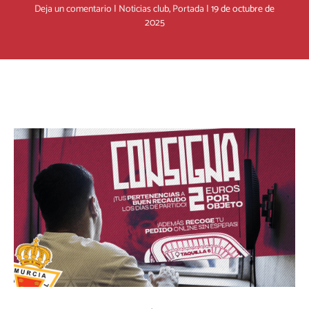
Deja un comentario
|
Noticias club
,
Portada
|
19 de octubre de
2025