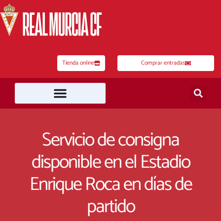
Ir
al
contenido
Tienda online
Comprar entradas
Servicio de consigna
disponible en el Estadio
Enrique Roca en días de
partido