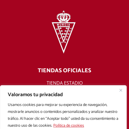
TIENDAS OFICIALES
TIENDA ESTADIO
TIENDA ONLINE
Valoramos tu privacidad
F
T
Y
I
Usamos cookies para mejorar su experiencia de navegación,
a
w
o
n
mostrarle anuncios o contenidos personalizados y analizar nuestro
c
i
u
s
tráfico. Al hacer clic en “Aceptar todo” usted da su consentimiento a
e
t
t
t
nuestro uso de las cookies.
Política de cookies
b
t
u
a
Aviso legal
Política de privacidad
Política de cookies