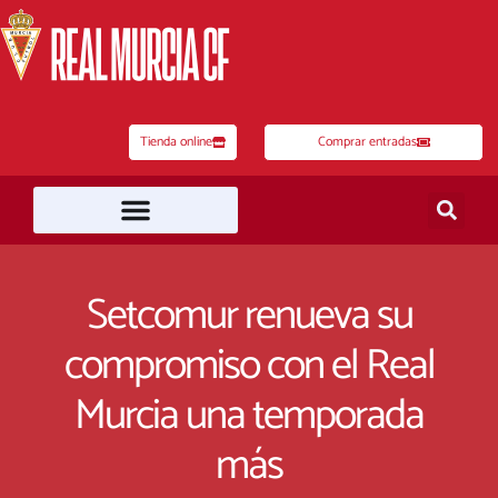
Ir
al
contenido
Tienda online
Comprar entradas
Setcomur renueva su
compromiso con el Real
Murcia una temporada
más