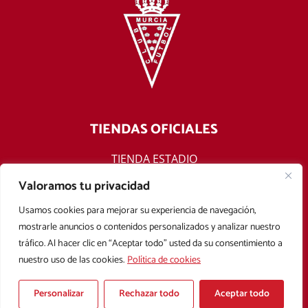
TIENDAS OFICIALES
TIENDA ESTADIO
TIENDA ONLINE
Valoramos tu privacidad
F
T
Y
I
Usamos cookies para mejorar su experiencia de navegación,
a
w
o
n
mostrarle anuncios o contenidos personalizados y analizar nuestro
c
i
u
s
tráfico. Al hacer clic en “Aceptar todo” usted da su consentimiento a
e
t
t
t
nuestro uso de las cookies.
Política de cookies
b
t
u
a
Aviso legal
Política de privacidad
Política de cookies
o
e
b
g
Condiciones Generales de Contratación
o
r
e
r
Personalizar
Rechazar todo
Aceptar todo
k
a
Copyright © 2025 Real Murcia. Diseñado con
por
Mark Sonoma