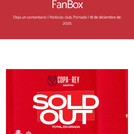
FanBox
Deja un comentario
|
Noticias club
,
Portada
|
18 de diciembre de
2025