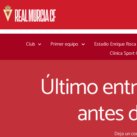
Ir
al
contenido
Club
Primer equipo
Estadio Enrique Roca
Clínica Sport
Último ent
antes d
Deja un co