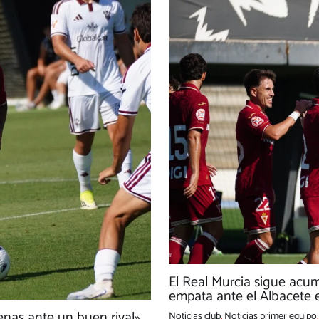
El Real Murcia sigue acu
empata ante el Albacete e
nas ante un buen rival»
Noticias club
,
Noticias primer equipo