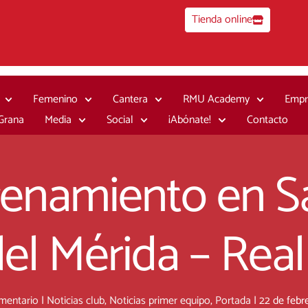
Tienda online
Femenino
Cantera
RMU Academy
Empr
 Grana
Media
Social
¡Abónate!
Contacto
renamiento en S
el Mérida – Real
mentario
|
Noticias club
,
Noticias primer equipo
,
Portada
|
22 de febr