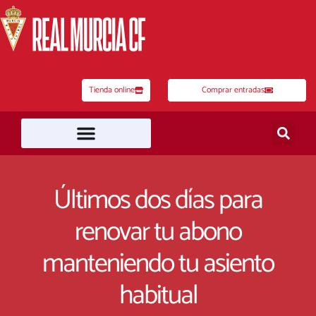
Ir
al
contenido
Tienda online
Comprar entradas
Últimos dos días para
renovar tu abono
manteniendo tu asiento
habitual