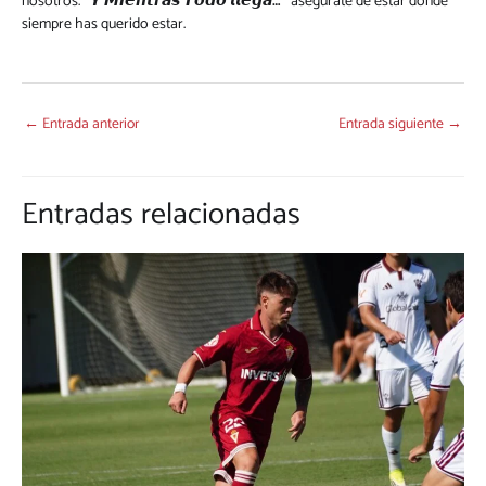
nosotros.
“
𝙔
𝙈𝙞𝙚𝙣𝙩𝙧𝙖𝙨
𝙏𝙤𝙙𝙤
𝙡𝙡𝙚𝙜𝙖…”
asegúrate de estar donde
siempre has querido estar.
←
Entrada anterior
Entrada siguiente
→
Entradas relacionadas