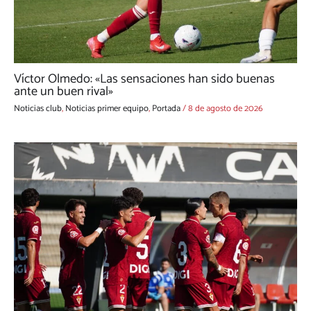
Víctor Olmedo: «Las sensaciones han sido buenas
ante un buen rival»
Noticias club
,
Noticias primer equipo
,
Portada
/
8 de agosto de 2026