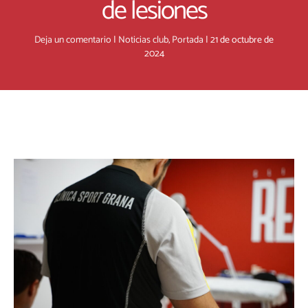
de lesiones
Deja un comentario
|
Noticias club
,
Portada
|
21 de octubre de
2024