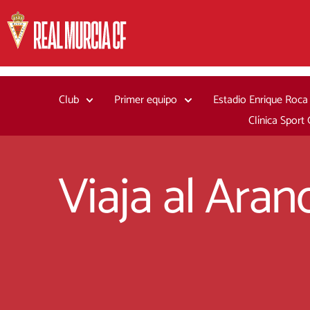
Ir
al
contenido
Club
Primer equipo
Estadio Enrique Roca
Clínica Sport
Viaja al Aran