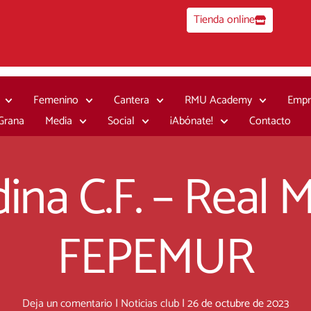
Tienda online
Femenino
Cantera
RMU Academy
Empr
 Grana
Media
Social
¡Abónate!
Contacto
dina C.F. – Real M
FEPEMUR
Deja un comentario
|
Noticias club
|
26 de octubre de 2023