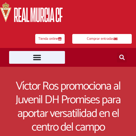
Ir
al
contenido
Tienda online
Comprar entradas
Víctor Ros promociona al
Juvenil DH Promises para
aportar versatilidad en el
centro del campo