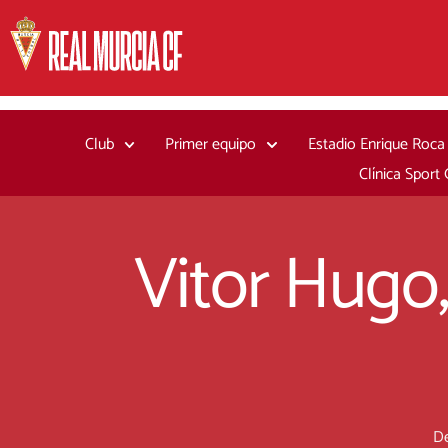
Ir
al
contenido
Club
Primer equipo
Estadio Enrique Roca
Clínica Sport
Vitor Hugo,
De