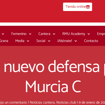
Tienda online
Femenino
Cantera
RMU Academy
Empr
 Grana
Media
Social
¡Abónate!
Contacto
 nuevo defensa 
Murcia C
ja un comentario
|
Noticias cantera
,
Noticias club
|
9 de enero de 2