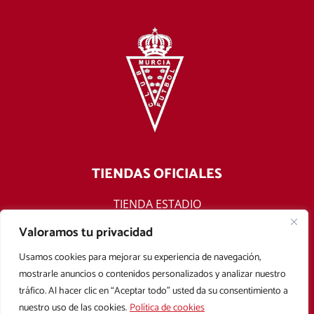
TIENDAS OFICIALES
TIENDA ESTADIO
TIENDA ONLINE
Valoramos tu privacidad
F
T
Y
I
Usamos cookies para mejorar su experiencia de navegación,
a
w
o
n
mostrarle anuncios o contenidos personalizados y analizar nuestro
c
i
u
s
tráfico. Al hacer clic en “Aceptar todo” usted da su consentimiento a
e
t
t
t
nuestro uso de las cookies.
Política de cookies
b
t
u
a
Aviso legal
Política de privacidad
Política de cookies