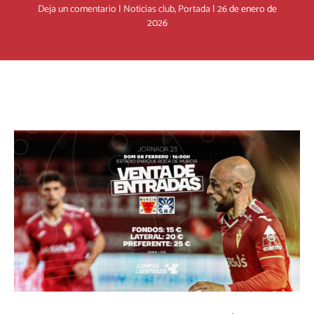
Deja un comentario
|
Noticias club
,
Portada
|
26 de enero de
2026