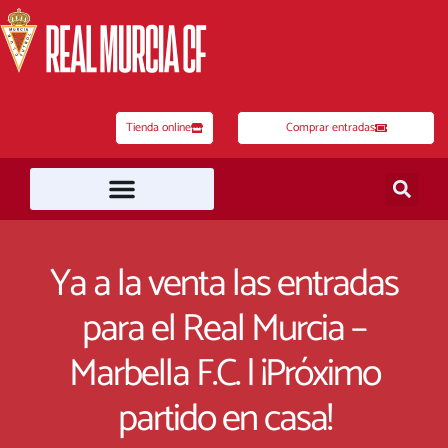
Ir
al
contenido
Tienda online
Comprar entradas
Ya a la venta las entradas
para el Real Murcia –
Marbella F.C. | ¡Próximo
partido en casa!