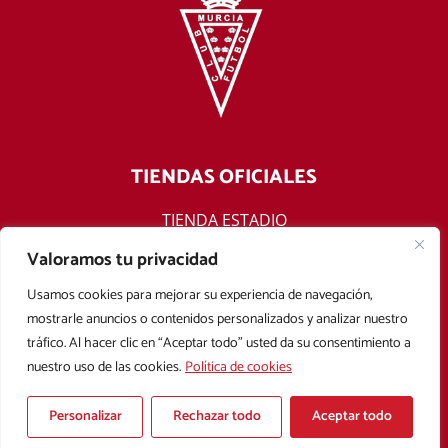
TIENDAS OFICIALES
TIENDA ESTADIO
TIENDA ONLINE
Valoramos tu privacidad
F
T
Y
I
Usamos cookies para mejorar su experiencia de navegación,
a
w
o
n
mostrarle anuncios o contenidos personalizados y analizar nuestro
c
i
u
s
tráfico. Al hacer clic en “Aceptar todo” usted da su consentimiento a
e
t
t
t
nuestro uso de las cookies.
Política de cookies
b
t
u
a
Aviso legal
Política de privacidad
Política de cookies
o
e
b
g
Condiciones Generales de Contratación
o
r
e
r
Personalizar
Rechazar todo
Aceptar todo
k
a
Copyright © 2025 Real Murcia. Diseñado con
por
Mark Sonoma