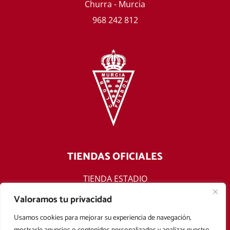
Churra - Murcia
968 242 812
TIENDAS OFICIALES
TIENDA ESTADIO
TIENDA ONLINE
Valoramos tu privacidad
F
T
Y
I
Usamos cookies para mejorar su experiencia de navegación,
a
w
o
n