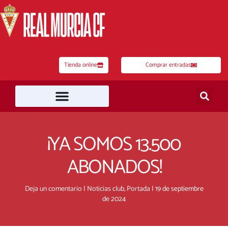
Ir
al
contenido
Tienda online
Comprar entradas
¡YA SOMOS 13.500
ABONADOS!
Deja un comentario
|
Noticias club
,
Portada
|
19 de septiembre
de 2024