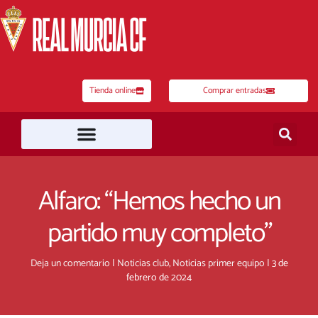
Ir
al
contenido
Tienda online
Comprar entradas
Alfaro: “Hemos hecho un
partido muy completo”
Deja un comentario
|
Noticias club
,
Noticias primer equipo
|
3 de
febrero de 2024