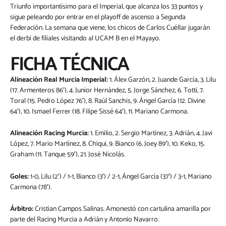
Triunfo importantísimo para el Imperial, que alcanza los 33 puntos y
sigue peleando por entrar en el playoff de ascenso a Segunda
Federación. La semana que viene, los chicos de Carlos Cuéllar jugarán
el derbi de filiales visitando al UCAM B en el Mayayo.
FICHA TÉCNICA
Alineación Real Murcia Imperial:
1. Álex Garzón, 2. Juande García, 3. Lilu
(17. Armenteros 86′), 4. Junior Hernández, 5. Jorge Sánchez, 6. Totti, 7.
Toral (15. Pedro López 76′), 8. Raúl Sanchis, 9. Ángel García (12. Divine
64′), 10. Ismael Ferrer (18. Filipe Sissé 64′), 11. Mariano Carmona.
Alineación Racing Murcia:
1. Emilio, 2. Sergio Martínez, 3. Adrián, 4. Javi
López, 7. Mario Martínez, 8. Chiqui, 9. Bianco (6. Joey 89′), 10. Keko, 15.
Graham (11. Tanque 59′), 21. José Nicolás.
Goles:
1-0, Lilu (2′) / 1-1, Bianco (3′) / 2-1, Ángel García (37′) / 3-1, Mariano
Carmona (78′).
Árbitro:
Cristian Campos Salinas. Amonestó con cartulina amarilla por
parte del Racing Murcia a Adrián y Antonio Navarro.