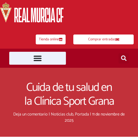
Ir
al
contenido
Tienda online
Comprar entradas
Cuida de tu salud en
la Clínica Sport Grana
Deja un comentario
|
Noticias club
,
Portada
|
11 de noviembre de
2025