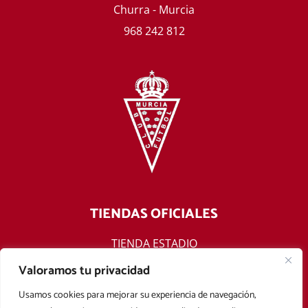
Churra - Murcia
968 242 812
TIENDAS OFICIALES
TIENDA ESTADIO
TIENDA ONLINE
Valoramos tu privacidad
F
T
Y
I
Usamos cookies para mejorar su experiencia de navegación,