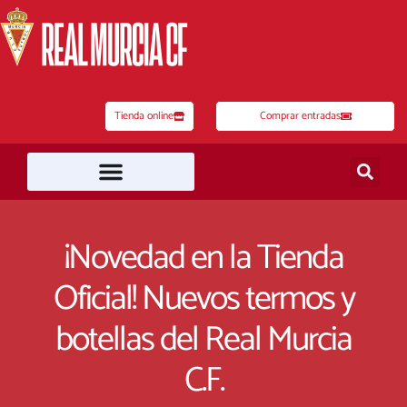
Ir
al
contenido
Tienda online
Comprar entradas
¡Novedad en la Tienda
Oficial! Nuevos termos y
botellas del Real Murcia
C.F.