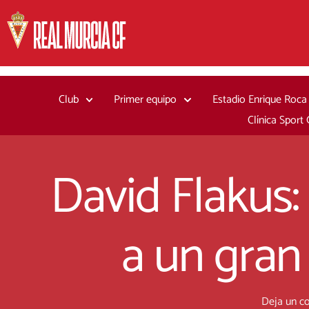
Ir
al
contenido
Club
Primer equipo
Estadio Enrique Roca
Clínica Sport
David Flakus:
a un gran
Deja un c