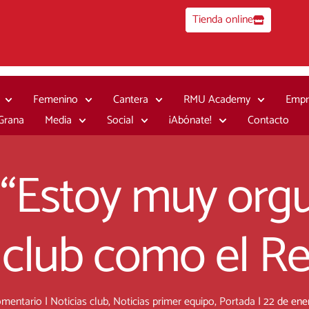
Tienda online
Femenino
Cantera
RMU Academy
Empr
 Grana
Media
Social
¡Abónate!
Contacto
 “Estoy muy orgu
 club como el Re
omentario
|
Noticias club
,
Noticias primer equipo
,
Portada
|
22 de ene