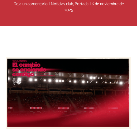
Deja un comentario
|
Noticias club
,
Portada
|
6 de noviembre de
2025