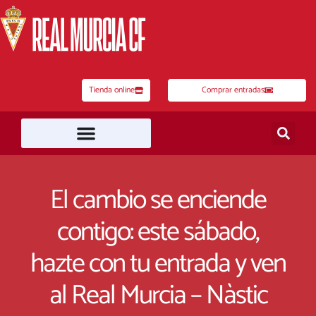
Ir
al
contenido
Tienda online
Comprar entradas
El cambio se enciende
contigo: este sábado,
hazte con tu entrada y ven
al Real Murcia – Nàstic