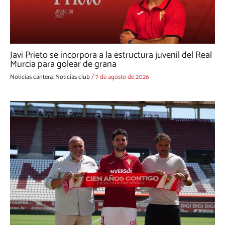
Javi Prieto se incorpora a la estructura juvenil del Real
Murcia para golear de grana
Noticias cantera
,
Noticias club
/
7 de agosto de 2026