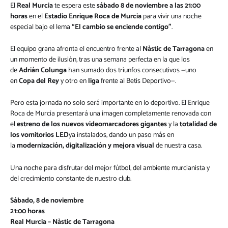
El
Real Murcia
te espera este
sábado 8 de noviembre a las 21:00
horas
en el
Estadio Enrique Roca de Murcia
para vivir una noche
especial bajo el lema
“El cambio se enciende contigo”
.
El equipo grana afronta el encuentro frente al
Nàstic de Tarragona
en
un momento de ilusión, tras una semana perfecta en la que los
de
Adrián Colunga
han sumado dos triunfos consecutivos —uno
en
Copa del Rey
y otro en
liga
frente al Betis Deportivo—.
Pero esta jornada no solo será importante en lo deportivo. El Enrique
Roca de Murcia presentará una imagen completamente renovada con
el
estreno de los nuevos videomarcadores gigantes
y la
totalidad de
los vomitorios LED
ya instalados, dando un paso más en
la
modernización, digitalización y mejora visual
de nuestra casa.
Una noche para disfrutar del mejor fútbol, del ambiente murcianista y
del crecimiento constante de nuestro club.
Sábado, 8 de noviembre
21:00 horas
Real Murcia – Nàstic de Tarragona