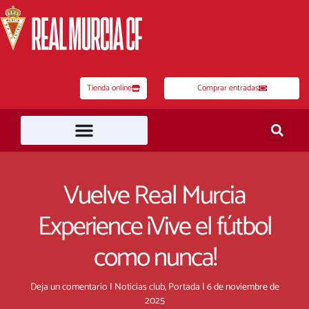
Ir
al
contenido
Tienda online
Comprar entradas
Vuelve Real Murcia
Experience ¡Vive el fútbol
como nunca!
Deja un comentario
|
Noticias club
,
Portada
|
6 de noviembre de
2025