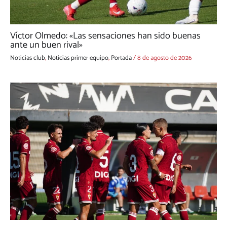
Víctor Olmedo: «Las sensaciones han sido buenas
ante un buen rival»
Noticias club
,
Noticias primer equipo
,
Portada
/
8 de agosto de 2026