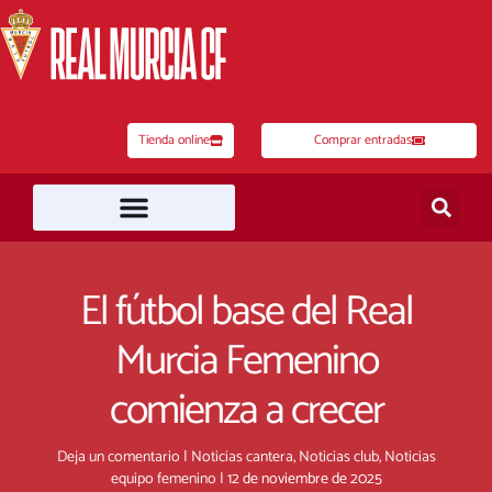
Ir
al
contenido
Tienda online
Comprar entradas
El fútbol base del Real
Murcia Femenino
comienza a crecer
Deja un comentario
|
Noticias cantera
,
Noticias club
,
Noticias
equipo femenino
|
12 de noviembre de 2025