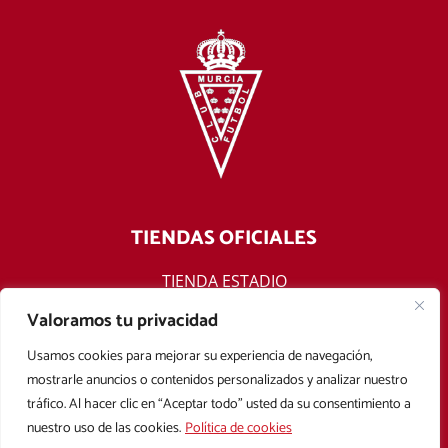
TIENDAS OFICIALES
TIENDA ESTADIO
TIENDA ONLINE
Valoramos tu privacidad
F
T
Y
I
Usamos cookies para mejorar su experiencia de navegación,
a
w
o
n
mostrarle anuncios o contenidos personalizados y analizar nuestro
c
i
u
s
tráfico. Al hacer clic en “Aceptar todo” usted da su consentimiento a
e
t
t
t
nuestro uso de las cookies.
Política de cookies
b
t
u
a
Aviso legal
Política de privacidad
Política de cookies