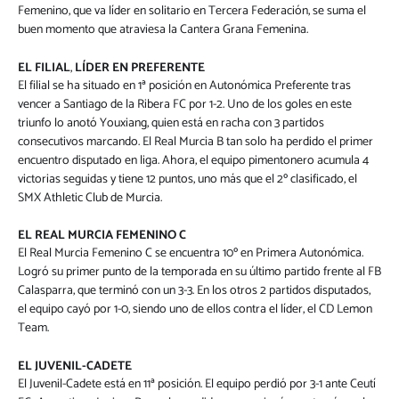
Femenino, que va líder en solitario en Tercera Federación, se suma el
buen momento que atraviesa la Cantera Grana Femenina.
EL FILIAL
,
LÍDER EN PREFERENTE
El filial se ha situado en 1ª posición en Autonómica Preferente tras
vencer a Santiago de la Ribera FC por 1-2. Uno de los goles en este
triunfo lo anotó Youxiang, quien está en racha con 3 partidos
consecutivos marcando. El Real Murcia B tan solo ha perdido el primer
encuentro disputado en liga. Ahora, el equipo pimentonero acumula 4
victorias seguidas y tiene 12 puntos, uno más que el 2º clasificado, el
SMX Athletic Club de Murcia.
EL REAL MURCIA FEMENINO C
El Real Murcia Femenino C se encuentra 10º en Primera Autonómica.
Logró su primer punto de la temporada en su último partido frente al FB
Calasparra, que terminó con un 3-3. En los otros 2 partidos disputados,
el equipo cayó por 1-0, siendo uno de ellos contra el líder, el CD Lemon
Team.
EL JUVENIL-CADETE
El Juvenil-Cadete está en 11ª posición. El equipo perdió por 3-1 ante Ceutí