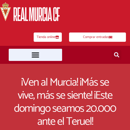
Ir
al
contenido
Tienda online
Comprar entradas
¡Ven al Murcia! ¡Más se
vive, más se siente! ¡Este
domingo seamos 20.000
ante el Teruel!