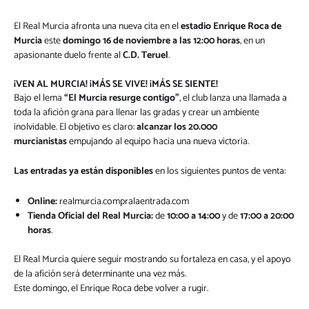
El Real Murcia afronta una nueva cita en el
estadio Enrique Roca de
Murcia
este
domingo 16 de noviembre a las 12:00 horas
, en un
apasionante duelo frente al
C.D. Teruel
.
¡VEN AL MURCIA! ¡MÁS SE VIVE! ¡MÁS SE SIENTE!
Bajo el lema
“El Murcia resurge contigo”
, el club lanza una llamada a
toda la afición grana para llenar las gradas y crear un ambiente
inolvidable. El objetivo es claro:
alcanzar los 20.000
murcianistas
empujando al equipo hacia una nueva victoria.
Las entradas ya están disponibles
en los siguientes puntos de venta:
Online:
realmurcia.compralaentrada.com
Tienda Oficial del Real Murcia:
de
10:00 a 14:00
y de
17:00 a 20:00
horas
.
El Real Murcia quiere seguir mostrando su fortaleza en casa, y el apoyo
de la afición será determinante una vez más.
Este domingo, el Enrique Roca debe volver a rugir.