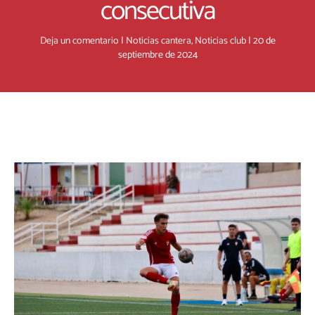
consecutiva
Deja un comentario
|
Noticias cantera
,
Noticias club
|
20 de
septiembre de 2024