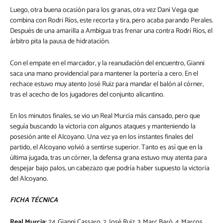
Luego, otra buena ocasión para los granas, otra vez Dani Vega que
combina con Rodri Ríos, este recorta y tira, pero acaba parando Perales.
Después de una amarilla a Ambigua tras frenar una contra Rodri Ríos, el
árbitro pita la pausa de hidratación.
Con el empate en el marcador, y la reanudación del encuentro, Gianni
saca una mano providencial para mantener la portería a cero. En el
rechace estuvo muy atento José Ruiz para mandar el balón al córner,
tras el acecho de los jugadores del conjunto alicantino.
En los minutos finales, se vio un Real Murcia más cansado, pero que
seguía buscando la victoria con algunos ataques y manteniendo la
posesión ante el Alcoyano. Una vez ya en los instantes finales del
partido, el Alcoyano volvió a sentirse superior. Tanto es así que en la
última jugada, tras un córner, la defensa grana estuvo muy atenta para
despejar bajo palos, un cabezazo que podría haber supuesto la victoria
del Alcoyano.
FICHA TÉCNICA
Real Murcia:
24. Gianni Cassaro, 2. José Ruiz, 3. Marc Baró, 4. Marcos