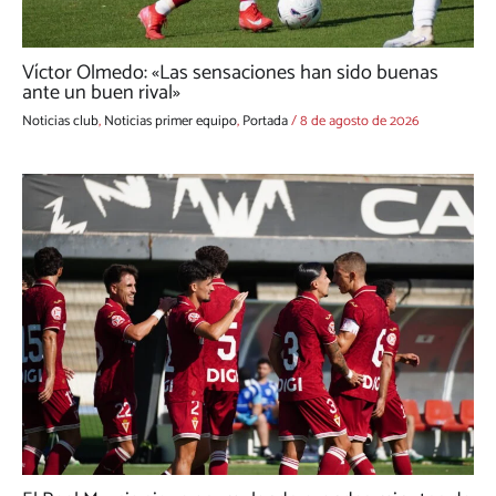
Víctor Olmedo: «Las sensaciones han sido buenas
ante un buen rival»
Noticias club
,
Noticias primer equipo
,
Portada
/
8 de agosto de 2026