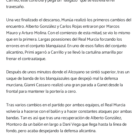
Carrillo, este controla y pega un “latigazo” que se estrella en el
travesaño.
Una vez finalizado el descanso, Munúa realizó los primeros cambios del
encuentro. Alberto González y Carlos Rojas entraron por Marcos
Mauro y Arturo Molina. Con el comienzo de esta mitad, se vio lo mismo
que en la primera. Largas posesiones del Real Murcia forzando los
errores en el conjunto blanquiazul. En uno de esos fallos del conjunto
alicantino, Primi agarró a Carrillo y se llevó la cartulina amarilla por
frenar el contraataque.
Después de unos minutos donde el Alcoyano se sintió superior, tras un
saque de banda de los blanquiazules que despejó mal la defensa
murciana, Gianni Cassaro realizó una gran parada a Ganet desde la
frontal para mantener la portería a cero.
Tras varios cambios en el partido por ambos equipos, el Real Murcia
volvería a hacerse con el balón y a hacer constantes ataques por ambas
bandas. Tan es así que tras una recuperación de Alberto González,
Montoro da un balón en largo a Dani Vega que llega hasta la línea de
fondo, pero acaba despejando la defensa alicantina.