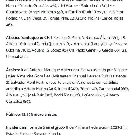
Mauro (Alberto González 46’), 7. Isi Gómez (Pedro León 81’), Iker
Guarrotxena (Ángel Montoro 59’), 11. Carrillo (Rodri Ríos 71’), 16. Víctor
Rofino, 17. Dani Vega, 21. Tomás Pina, 22. Arturo Molina (Carlos Rojas
46’).
Atlético Sanluqueño CF:
1. Perales, 2. Primi, 3. Nieto, 4. Álvaro Vega, 5.
Albisua, 6. Imanol García (Juanan 60’), 7. Armental (Lara 90+) 9. Pradera
(Alcaina 71), 10. Agüero (S. López 90+), 11. Pablo Ganet (S. Garcia 60’), 23.
Campabadal.
Árbitro:
Juan Antonia Manrique Antequera. Estuvo asistido por Vicente
Javier Almarche González (Asistente 1), Manuel Herrera Ruiz (asistente
2), Salvador Abril Portillo (cuarto árbitro). Amonestó con cartulina
amarilla a Arturo Molina (40’), Imanol (42’), Primi (50’), Campabadal (66’),
Albisua (76’), José Ruiz (80’), Rodri Ríos (80’), Agüero (86’) y Alberto
González (89’).
Público: 12.473 murcianistas
Incidencias:
Jornada 6 en el grupo II de Primera Federación (2023-24).
Estadio Enrique Roca de Murcia.