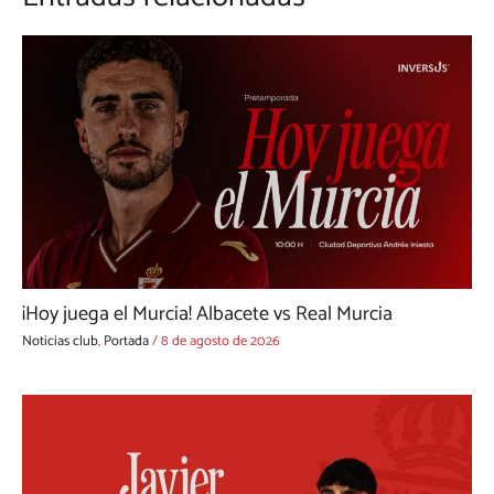
¡Hoy juega el Murcia! Albacete vs Real Murcia
Noticias club
,
Portada
/
8 de agosto de 2026