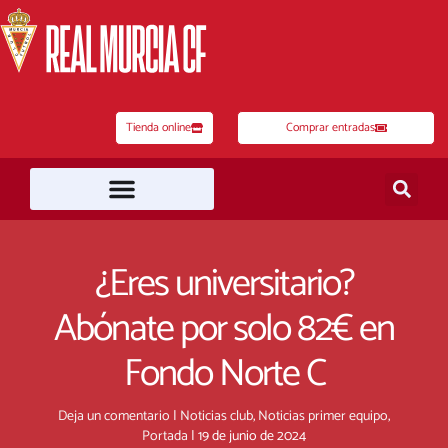
Ir
al
contenido
Tienda online
Comprar entradas
¿Eres universitario?
Abónate por solo 82€ en
Fondo Norte C
Deja un comentario
|
Noticias club
,
Noticias primer equipo
,
Portada
|
19 de junio de 2024