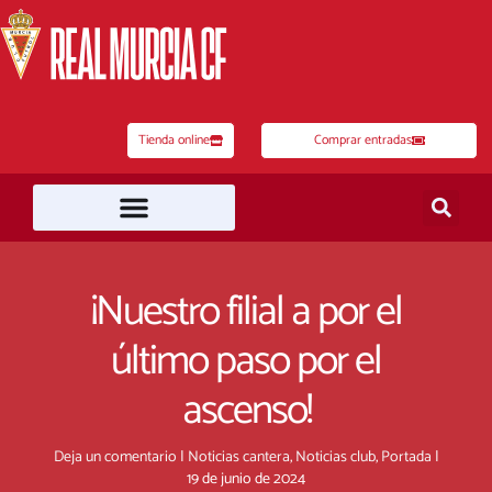
Ir
al
contenido
Tienda online
Comprar entradas
¡Nuestro filial a por el
último paso por el
ascenso!
Deja un comentario
|
Noticias cantera
,
Noticias club
,
Portada
|
19 de junio de 2024