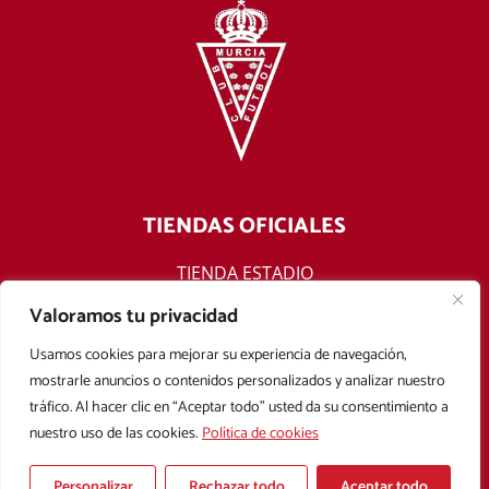
TIENDAS OFICIALES
TIENDA ESTADIO
TIENDA ONLINE
Valoramos tu privacidad
F
T
Y
I
Usamos cookies para mejorar su experiencia de navegación,
a
w
o
n
mostrarle anuncios o contenidos personalizados y analizar nuestro
c
i
u
s
tráfico. Al hacer clic en “Aceptar todo” usted da su consentimiento a
e
t
t
t
nuestro uso de las cookies.
Política de cookies
b
t
u
a
Aviso legal
Política de privacidad
Política de cookies
o
e
b
g
Condiciones Generales de Contratación
o
r
e
r
Personalizar
Rechazar todo
Aceptar todo