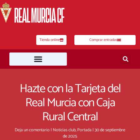
Ir
al
contenido
Tienda online
Comprar entradas
Hazte con la Tarjeta del
Real Murcia con Caja
Rural Central
Deja un comentario
|
Noticias club
,
Portada
|
30 de septiembre
de 2025