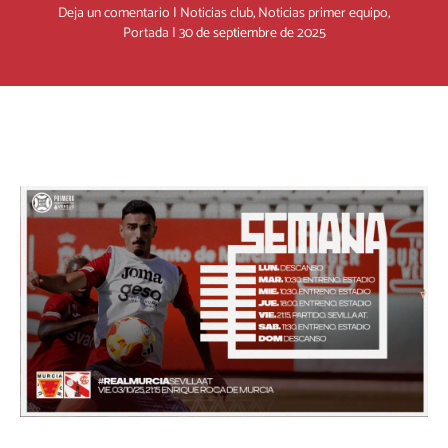
Deja un comentario
|
Noticias club
,
Noticias primer equipo
,
Portada
|
30 de septiembre de 2025