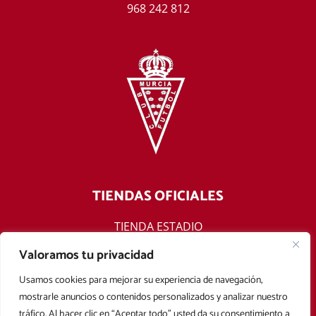
968 242 812
TIENDAS OFICIALES
TIENDA ESTADIO
TIENDA ONLINE
Valoramos tu privacidad
F
T
Y
I
Usamos cookies para mejorar su experiencia de navegación,
a
w
o
n
mostrarle anuncios o contenidos personalizados y analizar nuestro
c
i
u
s
tráfico. Al hacer clic en “Aceptar todo” usted da su consentimiento a