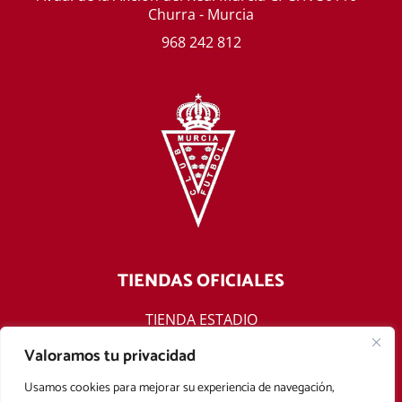
Churra - Murcia
968 242 812
TIENDAS OFICIALES
TIENDA ESTADIO
TIENDA ONLINE
Valoramos tu privacidad
F
T
Y
I
Usamos cookies para mejorar su experiencia de navegación,