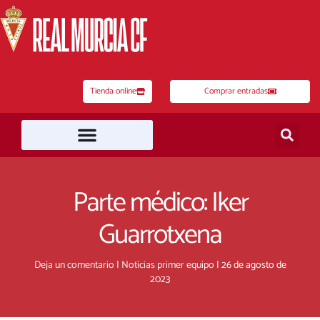
Ir
al
contenido
Tienda online
Comprar entradas
Parte médico: Iker
Guarrotxena
Deja un comentario
|
Noticias primer equipo
|
26 de agosto de
2023